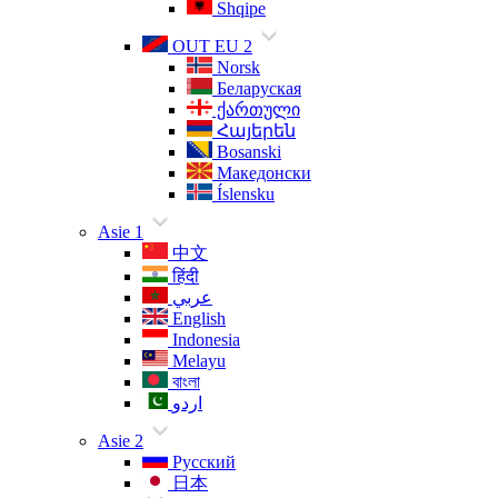
Shqipe
OUT EU 2
Norsk
Беларуская
ქართული
Հայերեն
Bosanski
Македонски
Íslensku
Asie 1
中文
हिंदी
عربي
English
Indonesia
Melayu
বাংলা
اردو
Asie 2
Русский
日本