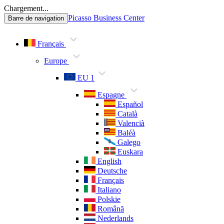
Chargement...
Picasso Business Center
Barre de navigation
Français
Europe
EU 1
Espagne
Español
Català
Valencià
Baléà
Galego
Euskara
English
Deutsche
Français
Italiano
Polskie
Română
Nederlands