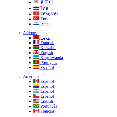
한국어
ไทย
Tiếng Việt
Türk
עִברִית
Afrique
عربي
Français
Kiswahili
English
Kinyarwanda
Português
Español
Amérique
Español
Español
Español
Español
English
Português
Français