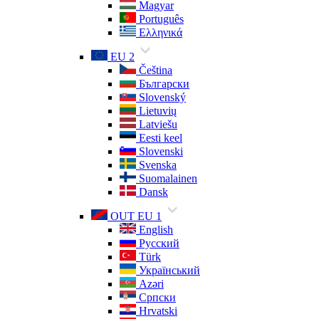
Magyar
Português
Ελληνικά
EU 2
Čeština
Български
Slovenský
Lietuvių
Latviešu
Eesti keel
Slovenski
Svenska
Suomalainen
Dansk
OUT EU 1
English
Русский
Türk
Український
Azəri
Српски
Hrvatski