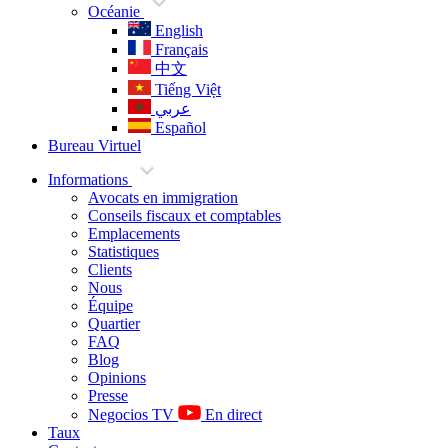
Océanie
English
Français
中文
Tiếng Việt
عربي
Español
Bureau Virtuel
Informations
Avocats en immigration
Conseils fiscaux et comptables
Emplacements
Statistiques
Clients
Nous
Équipe
Quartier
FAQ
Blog
Opinions
Presse
Negocios TV
En direct
Taux