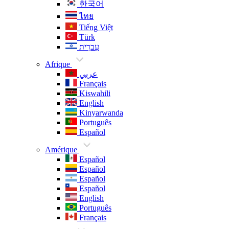
한국어
ไทย
Tiếng Việt
Türk
עִברִית
Afrique
عربي
Français
Kiswahili
English
Kinyarwanda
Português
Español
Amérique
Español
Español
Español
Español
English
Português
Français