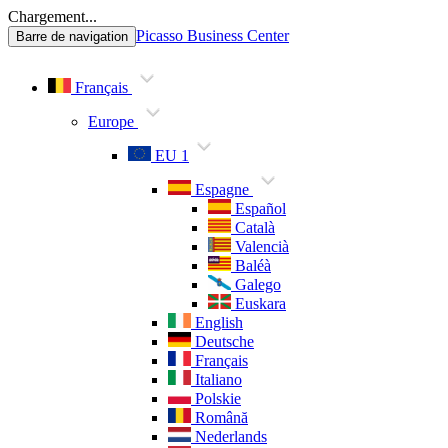
Chargement...
Picasso Business Center
Barre de navigation
Français
Europe
EU 1
Espagne
Español
Català
Valencià
Baléà
Galego
Euskara
English
Deutsche
Français
Italiano
Polskie
Română
Nederlands