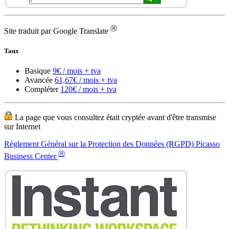
Basique
9€ / mois + tva
Avancée
61,67€ / mois + tva
Compléter
120€ / mois + tva
La page que vous consultez était cryptée avant d'être transmise
sur Internet
Règlement Général sur la Protection des Données (RGPD) Picasso
Ⓡ
Business Center
Picasso Business Center ® et le logo Picasso Business Center sont
des marques déposées de
Services de bureau virtuel
Adresse commerciale européenne
Conception web de base
Numéros de téléphone européens
Numéros de fax européens
Envoi de lettres depuis l'Europe
Domaines .ES ou .EU