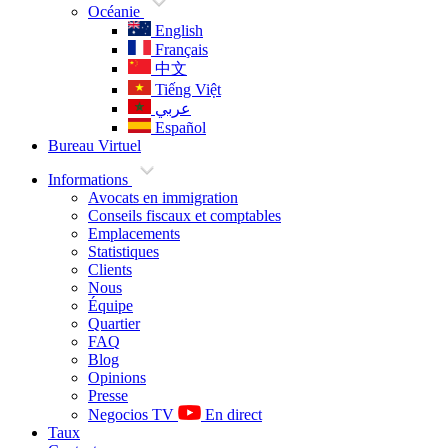
Océanie
English
Français
中文
Tiếng Việt
عربي
Español
Bureau Virtuel
Informations
Avocats en immigration
Conseils fiscaux et comptables
Emplacements
Statistiques
Clients
Nous
Équipe
Quartier
FAQ
Blog
Opinions
Presse
Negocios TV
En direct
Taux