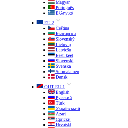
Magyar
Português
Ελληνικά
EU 2
Čeština
Български
Slovenský
Lietuvių
Latviešu
Eesti keel
Slovenski
Svenska
Suomalainen
Dansk
OUT EU 1
English
Русский
Türk
Український
Azəri
Српски
Hrvatski