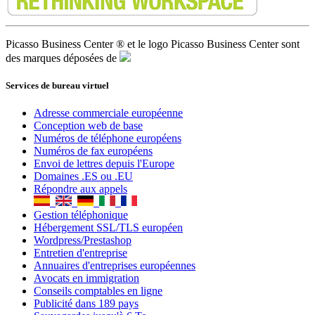
Répondre aux appels
Gestion téléphonique
Hébergement SSL/TLS européen
Wordpress/Prestashop
Entretien d'entreprise
Annuaires d'entreprises européennes
Avocats en immigration
Conseils comptables en ligne
Publicité dans 189 pays
Sauvegardes jusqu'à 6 To
Outils gratuits pour les entrepreneurs
Ⓡ
© 2021 -
Picasso Business Center