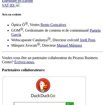
Enregistré en Europe
VAT·ID:
Avis en vedette
Ⓡ
Óptica Ó
, Ventes
Bento Gonçalves
Ⓡ
GOM
, Gestionnaire de contenu et de communauté
Pamela
García
Ⓡ
Webscaparate Catalunya
, Directeur exécutif
Jordi Pons
Ⓡ
Márquez Avocats
, Directeur
Manuel Márquez
Voulez-vous être un partenaire collaborateur du Picasso Business
Center?
Écrivez-nous.
Partenaires collaborateurs:
Ⓡ
Site traduit par Google Translate
Taux